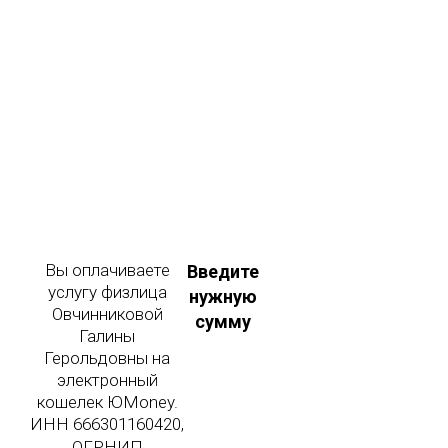
Вы оплачиваете
Введите
услугу физлица
нужную
Овчинниковой
сумму
Галины
Герольдовны на
электронный
кошелек ЮMoney.
ИНН 666301160420,
ОГРНИП