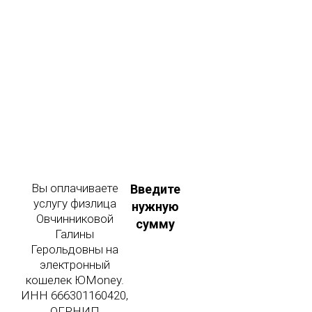
Вы оплачиваете
Введите
услугу физлица
нужную
Овчинниковой
сумму
Галины
Герольдовны на
электронный
кошелек ЮMoney.
ИНН 666301160420,
ОГРНИП